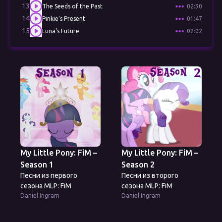
13
The Seeds of the Past
02:30
14
Pinkie's Present
01:47
15
Luna's Future
02:02
My Little Pony: FiM –
My Little Pony: FiM –
Season 1
Season 2
Песни из первого
Песни из второго
сезона MLP: FiM
сезона MLP: FiM
Daniel Ingram
Daniel Ingram