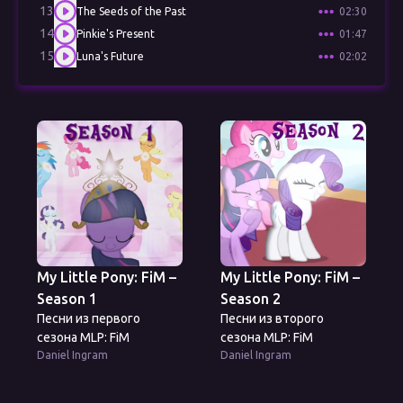
13
The Seeds of the Past
02:30
14
Pinkie's Present
01:47
15
Luna's Future
02:02
My Little Pony: FiM –
My Little Pony: FiM –
Season 1
Season 2
Песни из первого
Песни из второго
сезона MLP: FiM
сезона MLP: FiM
Daniel Ingram
Daniel Ingram