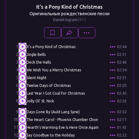
It's a Pony Kind of Christmas
Оригинальные рождественские песни
Daniel Ingram
2015
1
It's a Pony Kind of Christmas
02:44
2
Jingle Bells
02:51
3
Deck the Halls
02:46
4
We Wish You a Merry Christmas
02:54
5
Silent Night
02:51
6
Twelve Days of Christmas
03:20
7
Last Year I Got Coal for Christmas
02:45
8
Jolly Ol' St. Nick
02:26
9
Days Gone By (Auld Lang Syne)
02:52
10
The Heart Carol - Phoenix Chamber Choir
02:17
11
Hearth's Warming Eve Is Here Once Again
01:43
12
Say Goodbye to the Holiday
02:22