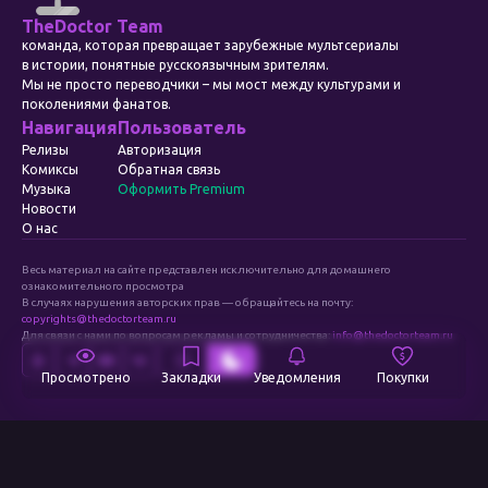
TheDoctor Team
команда, которая превращает зарубежные мультсериалы
в истории, понятные русскоязычным зрителям.
Мы не просто переводчики – мы мост между культурами и
поколениями фанатов.
Навигация
Пользователь
Релизы
Авторизация
Комиксы
Обратная связь
Музыка
Оформить Premium
Новости
О нас
Весь материал на сайте представлен исключительно для домашнего
ознакомительного просмотра
В случаях нарушения авторских прав — обращайтесь на почту:
copyrights@thedoctorteam.ru
Для связи с нами по вопросам рекламы и сотрудничества:
info@thedoctorteam.ru
Просмотрено
Закладки
Уведомления
Покупки