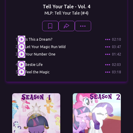
Tell Your Tale - Vol. 4
MLP: Tell Your Tale (#4)
1
Is This a Dream?
02:10
2
Let Your Magic Run Wild
03:47
3
Your Number One
01:42
4
Bestie Life
02:03
5
Feel the Magic
03:18