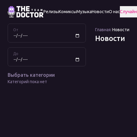
Релизы
Комиксы
Музыка
Новости
О нас
Случайн
Главная
/
Новости
От
Новости
До
Выбрать категории
Категорий пока нет