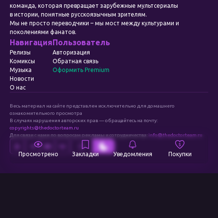
команда, которая превращает зарубежные мультсериалы
в истории, понятные русскоязычным зрителям.
Мы не просто переводчики – мы мост между культурами и
поколениями фанатов.
Навигация
Пользователь
Релизы
Авторизация
Комиксы
Обратная связь
Музыка
Оформить Premium
Новости
О нас
Весь материал на сайте представлен исключительно для домашнего
ознакомительного просмотра
В случаях нарушения авторских прав — обращайтесь на почту:
copyrights@thedoctorteam.ru
Для связи с нами по вопросам рекламы и сотрудничества:
info@thedoctorteam.ru
Просмотрено
Закладки
Уведомления
Покупки