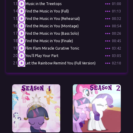
13
Music in the Treetops
01:00
14
Find the Music in You (Full)
01:13
15
Find the Music in You (Rehearsal)
00:32
16
Find the Music in You (Montage)
00:54
17
Find the Music in You (Bass Solo)
00:26
18
Find the Music in You (Finale)
00:45
19
Flim Flam Miracle Curative Tonic
03:42
20
You'll Play Your Part
03:05
21
Let the Rainbow Remind You (Full Version)
02:10