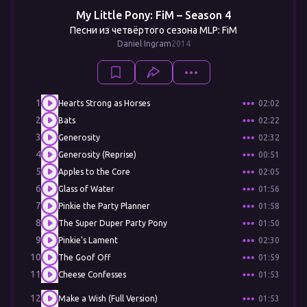
My Little Pony: FiM – Season 4
Песни из четвёртого сезона MLP: FiM
Daniel Ingram
2014
1
Hearts Strong as Horses
02:02
2
Bats
02:22
3
Generosity
02:32
4
Generosity (Reprise)
00:51
5
Apples to the Core
02:05
6
Glass of Water
01:56
7
Pinkie the Party Planner
01:58
8
The Super Duper Party Pony
01:50
9
Pinkie's Lament
02:30
10
The Goof Off
01:59
11
Cheese Confesses
01:53
12
Make a Wish (Full Version)
01:53