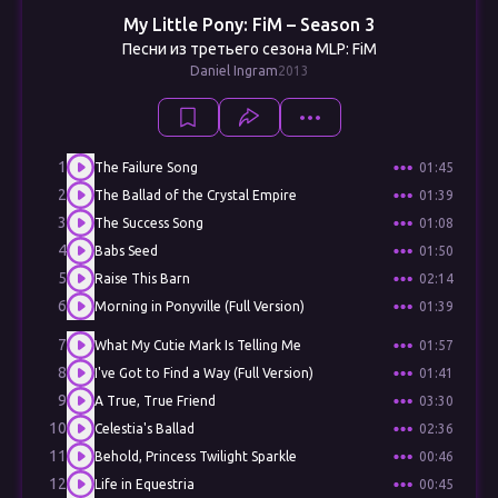
My Little Pony: FiM – Season 3
Песни из третьего сезона MLP: FiM
Daniel Ingram
2013
1
The Failure Song
01:45
2
The Ballad of the Crystal Empire
01:39
3
The Success Song
01:08
4
Babs Seed
01:50
5
Raise This Barn
02:14
6
Morning in Ponyville (Full Version)
01:39
7
What My Cutie Mark Is Telling Me
01:57
8
I've Got to Find a Way (Full Version)
01:41
9
A True, True Friend
03:30
10
Celestia's Ballad
02:36
11
Behold, Princess Twilight Sparkle
00:46
12
Life in Equestria
00:45