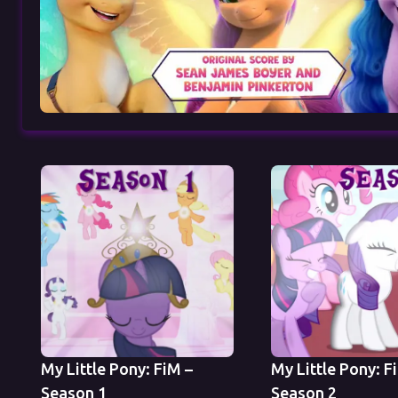
My Little Pony: FiM –
My Little Pony: F
Season 1
Season 2