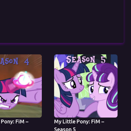
 Pony: FiM –
My Little Pony: FiM –
4
Season 5