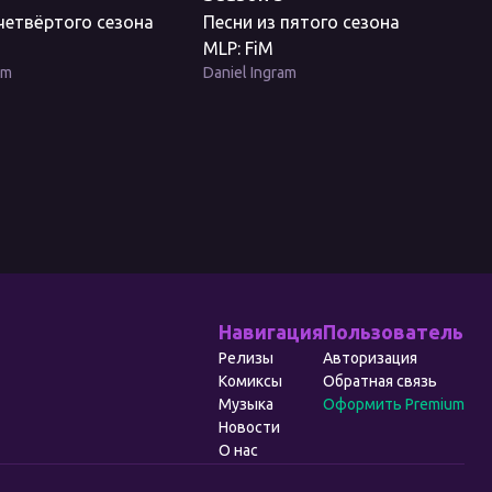
 четвёртого сезона
Песни из пятого сезона
MLP: FiM
am
Daniel Ingram
Навигация
Пользователь
Релизы
Авторизация
Комиксы
Обратная связь
Музыка
Оформить Premium
Новости
О нас