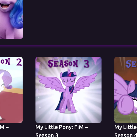
iM –
My Little Pony: FiM –
My Little
Season 3
Season 