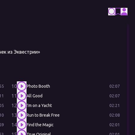
ек из Эквестрии»
10
55
02:07
Photo Booth
11
11
02:07
All Good
12
05
02:21
I'm on a Yacht
13
10
02:08
Run to Break Free
14
59
02:01
Find the Magic
15
53
02:01
True Original