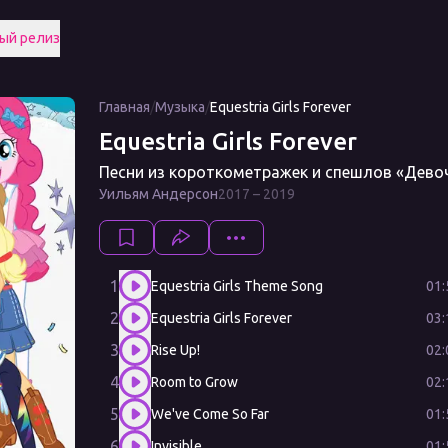
ый релиз
Главная
/
Музыка
/
Equestria Girls Forever
Equestria Girls Forever
Песни из короткометражек и спешлов «Девоч
Уильям Андерсон
2017 – 2019
1
01:
Equestria Girls Theme Song
2
03:
Equestria Girls Forever
3
02:
Rise Up!
4
02:
Room to Grow
5
01:
We've Come So Far
6
01:
Invisible