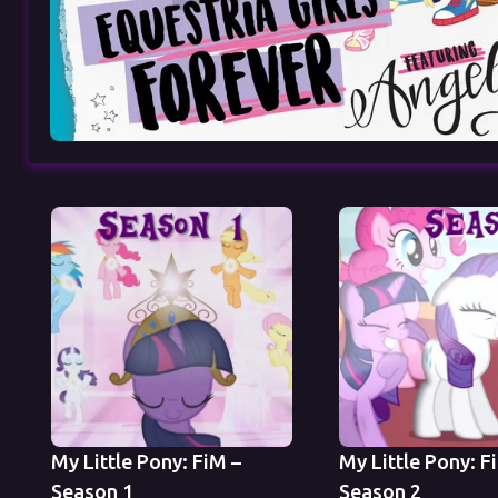
My Little Pony: FiM –
My Little Pony: F
Season 1
Season 2