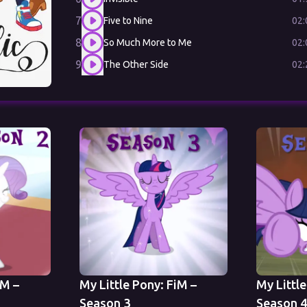
7
02:
Five to Nine
8
02:
So Much More to Me
9
02:
The Other Side
iM –
My Little Pony: FiM –
My Little
Season 3
Season 