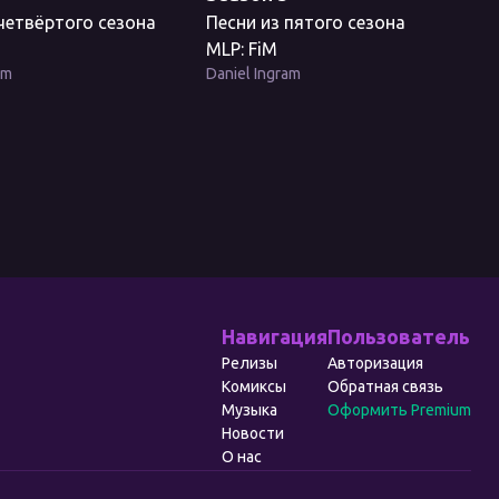
 четвёртого сезона
Песни из пятого сезона
MLP: FiM
am
Daniel Ingram
Навигация
Пользователь
Релизы
Авторизация
Комиксы
Обратная связь
Музыка
Оформить Premium
Новости
О нас