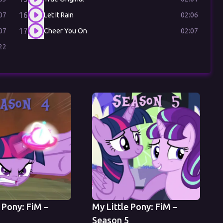
16
07
02:06
Let It Rain
17
07
02:07
Cheer You On
22
 Pony: FiM –
My Little Pony: FiM –
4
Season 5