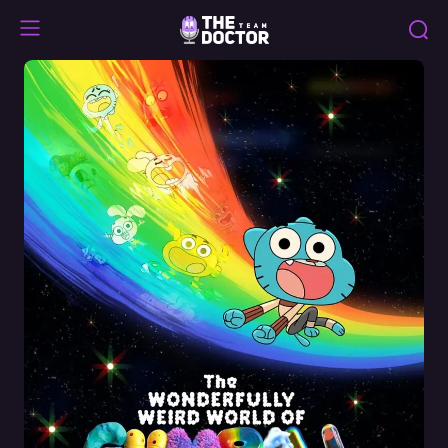
The
Wonderfully
Weird
World
of
Gumball
Сезон
1