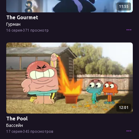
11:55
The Gourmet
Гурман
16 серия
371 просмотр
Смотреть эпизод
12:01
The Pool
Бассейн
17 серия
345 просмотров