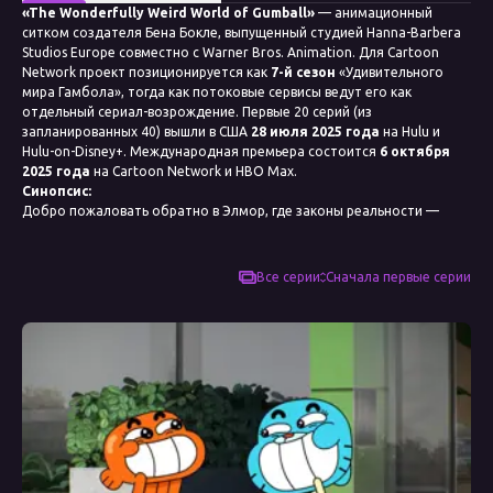
«The Wonderfully Weird World of Gumball»
— анимационный
ситком создателя Бена Бокле, выпущенный студией Hanna-Barbera
Studios Europe совместно с Warner Bros. Animation. Для Cartoon
Network проект позиционируется как
7-й сезон
«Удивительного
мира Гамбола», тогда как потоковые сервисы ведут его как
отдельный сериал-возрождение. Первые 20 серий (из
запланированных 40) вышли в США
28 июля 2025 года
на Hulu и
Hulu-on-Disney+. Международная премьера состоится
6 октября
2025 года
на Cartoon Network и HBO Max.
Синопсис:
Добро пожаловать обратно в Элмор, где законы реальности —
лишь шутка, а семейная жизнь далека от обычной. Сражаясь то с
зловещей сетью фаст-фуда, то с влюблённым в маму ИИ, то
пытаясь помешать Банане Джо надеть штаны, Гамбол Уоттерсон
Все серии
Сначала первые серии
втягивает в приключения брата Дарвина, сестру Анаис и весь город.
Новые истории стали ещё безумнее, повороты — круче, а юмор —
сюрреальнее, ведь шоу оказалось настолько потрясающим, что его
Смотреть эпизод
пришлось переименовать!
Дата выхода
28 июля 2025
Страна
Великобритания, США, Германия
Жанр
анимационный ситком, сатира, слэпстик, сюрреалистическая
комедия