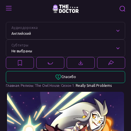
Really
Смотреть
Small
Really
Аудиодорожка
Problems
Small
Английский
Problems
Субтитры
Не выбраны
Спасибо
Главная
/
Релизы
/
The Owl House
/
Сезон 1
/
Really Small Problems