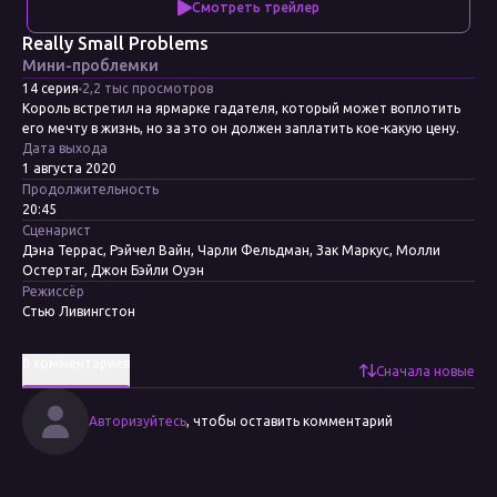
Смотреть трейлер
Really Small Problems
Мини-проблемки
14 серия
2,2 тыс просмотров
Король встретил на ярмарке гадателя, который может воплотить
его мечту в жизнь, но за это он должен заплатить кое-какую цену.
Дата выхода
1 августа 2020
Продолжительность
20:45
Сценарист
Дэна Террас, Рэйчел Вайн, Чарли Фельдман, Зак Маркус, Молли
Остертаг, Джон Бэйли Оуэн
Режиссёр
Стью Ливингстон
0 комментариев
Сначала новые
Авторизуйтесь
, чтобы оставить комментарий