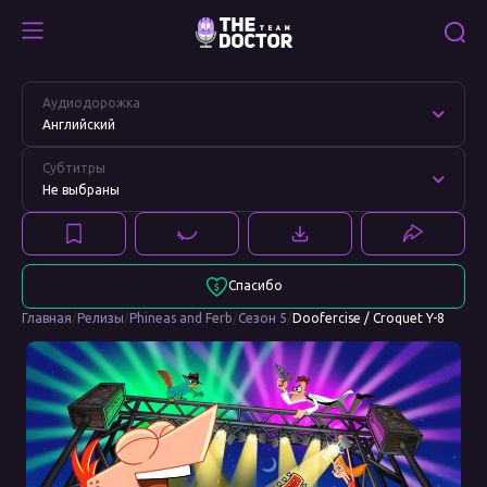
Doofercise
Смотреть
/
Doofercise
Аудиодорожка
Croquet
/
Английский
Y-
Croquet
8
Y-
Субтитры
8
Не выбраны
Спасибо
Главная
/
Релизы
/
Phineas and Ferb
/
Сезон 5
/
Doofercise / Croquet Y-8