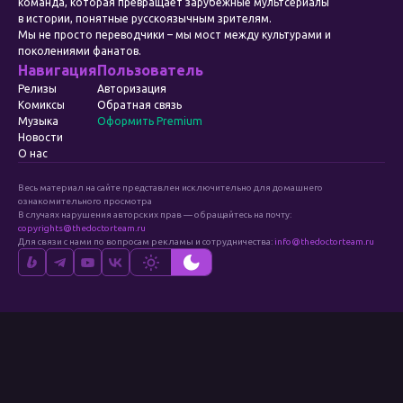
команда, которая превращает зарубежные мультсериалы
в истории, понятные русскоязычным зрителям.
Мы не просто переводчики – мы мост между культурами и
поколениями фанатов.
Навигация
Пользователь
Релизы
Авторизация
Комиксы
Обратная связь
Музыка
Оформить Premium
Новости
О нас
Весь материал на сайте представлен исключительно для домашнего
ознакомительного просмотра
В случаях нарушения авторских прав — обращайтесь на почту:
copyrights@thedoctorteam.ru
Для связи с нами по вопросам рекламы и сотрудничества:
info@thedoctorteam.ru