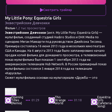
Смотреть трейлер
My Little Pony: Equestria Girls
Эквестрийские Девчонки
Фильм
1,2 тыс просмотров
Эквестрийские Девчонки
(англ. My Little Pony: Equestria Girls) —
мультфильм, созданный студией Hasbro Studios и DHX Media по
сценарию Меган Маккарти под руководством Джейсона Тиссена.
Премьера состоялась 16 июня 2013 года в нескольких кинотеатрах
США и Канады. На 6 августа 2013 года было запланировано начало
продаж копий фильма для домашнего просмотра, а телевизионный
показ мультфильма был показан 1 сентября 2013 года на
американском телеканале Hub Network. В России премьерный показ
мультфильма состоялся 5 января 2014 года на телеканале
«Карусель».
Сюжет мультфильма основан на мультсериале «Дружба — это
чудо», однако основные персонажи, являющиеся пони, фигурируют
здесь в качестве старшеклассников обычной человеческой школы.
Музыка
Толчком к созданию фильма послужило расширение линейки
продуктов My Little Pony, включающее человекоподобных главных
Opening
This
Equestria
героев.
Titles
01:29
Strange
01:18
Girls
(Remix)
World
(Cafeteria
Действия фильма происходят после событий третьего сезона: у
Song)
принцессы Твайлайт Спаркл была похищена её корона, она должна