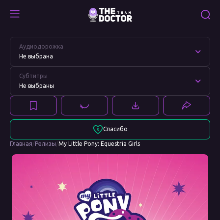
My
Смотреть
Little
My
Аудиодорожка
Pony:
Little
Не выбрана
Equestria
Pony:
Girls
Equestria
Субтитры
Girls
Не выбраны
Спасибо
Главная
/
Релизы
/
My Little Pony: Equestria Girls