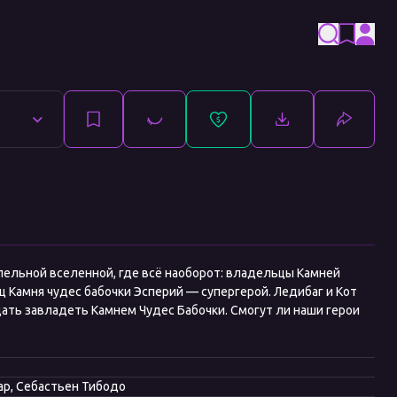
лельной вселенной, где всё наоборот: владельцы Камней
ц Камня чудес бабочки Эсперий — супергерой. Ледибаг и Кот
ать завладеть Камнем Чудес Бабочки. Смогут ли наши герои
ар, Себастьен Тибодо