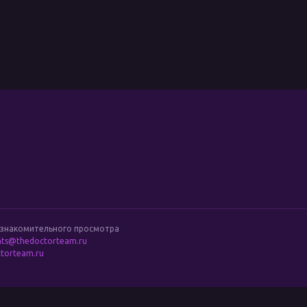
м
ознакомительного просмотра
hts@thedoctorteam.ru
torteam.ru