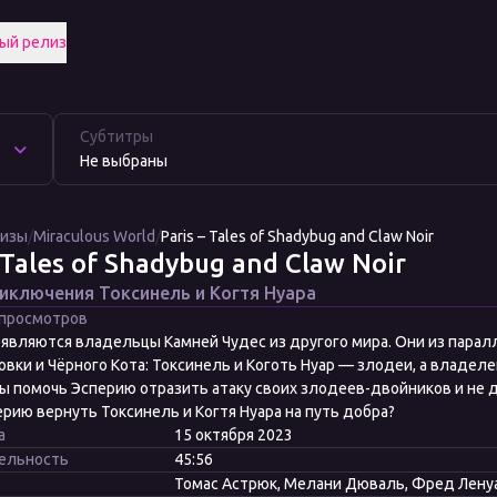
ый релиз
Субтитры
Не выбраны
лизы
/
Miraculous World
/
Paris – Tales of Shadybug and Claw Noir
 Tales of Shadybug and Claw Noir
иключения Токсинель и Когтя Нуара
 просмотров
являются владельцы Камней Чудес из другого мира. Они из парал
вки и Чёрного Кота: Токсинель и Коготь Нуар — злодеи, а владеле
 помочь Эсперию отразить атаку своих злодеев-двойников и не д
рию вернуть Токсинель и Когтя Нуара на путь добра?
а
15 октября 2023
ельность
45:56
Томас Астрюк, Мелани Дюваль, Фред Лену