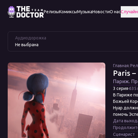
Релизы
Комиксы
Музыка
Новости
О нас
Случайн
Paris
Смотреть
–
Paris
Аудиодорожка
Tales
–
Не выбрана
of
Tales
Shadybug
of
and
Shadybug
Claw
and
Главная
/
Ре
Paris –
Noir
Claw
Noir
Париж. Пр
3 серия
635
В Париже по
Божьей Коро
Нуар должны
помочь Эспе
Дата выход
Продолжит
Сценарист