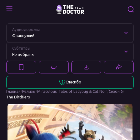
The
Смотреть
Dirtifiers
The
Аудиодорожка
Dirtifiers
Французкий
Субтитры
Не выбраны
Спасибо
Главная
/
Релизы
/
Miraculous: Tales of Ladybug & Cat Noir
/
Сезон 6
/
The Dirtifiers