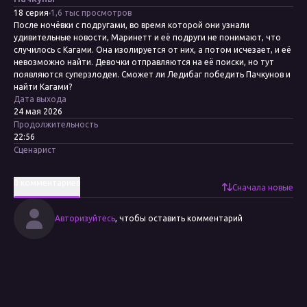
18 серия
1,6 тыс просмотров
После ночёвки с подругами, во время которой они узнали
удивительные новости, Маринетт и её подруги не понимают, что
случилось с Кагами. Она изолируется от них, а потом исчезает, и её
невозможно найти. Девочки отправляются на её поиски, но тут
появляются суперзлодеи. Сможет ли Ледибаг победить Пачкунов и
найти Кагами?
Дата выхода
24 мая 2026
Продолжительность
22:56
Сценарист
Томас Астрюк, Себастьен Тибодо, Камелия Асеф, Хлоя Пэй, Каролин
Торелли
0 комментариев
Режиссёр
Сначала новые
Томас Астрюк, Вильфрид Пэн
Раскадровка
Авторизуйтесь
, чтобы оставить комментарий
Жереми Абрам Паолетти, Сильви Танг, Матье Робер, Жан-Жак Дени
Анимационная студия
Dwarf Animation