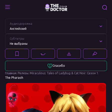
The
Смотреть
Pharaoh
The
Аудиодорожка
Pharaoh
Английский
Субтитры
Не выбраны
Спасибо
Главная
/
Релизы
/
Miraculous: Tales of Ladybug & Cat Noir
/
Сезон 1
/
The Pharaoh