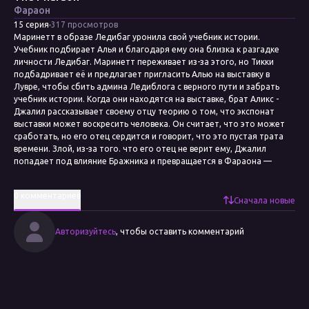
Фараон
15 серия
317 просмотров
Маринетт в образе Ледибаг уронила свой учебник истории.
Учебник подбирает Алья и благодаря ему она близка к разгадке
личности Ледибаг. Маринетт переживает из-за этого, но Тикки
подбадривает её и предлагает пригласить Алью на выставку в
Лувре, чтобы сбить админа Ледиблога с верного пути и забрать
учебник истории. Когда они находятся на выставке, брат Аликс -
Джалил рассказывает своему отцу теорию о том, что экспонат
выставки может воскресить человека. Он считает, что это может
сработать, но его отец сердится и говорит, что это пустая трата
времени. Злой, из-за того. что его отец не верит ему, Джалил
попадает под влияние Бражника и превращается в Фараона —
злодея, который может использовать силу любого египетского
бога.
0 комментариев
Дата выхода
Сначала новые
21 октября 2015
Продолжительность
Авторизуйтесь
, чтобы оставить комментарий
21:36
Сценарист
Седрик Бакконье
Режиссёр
Томас Астрюк