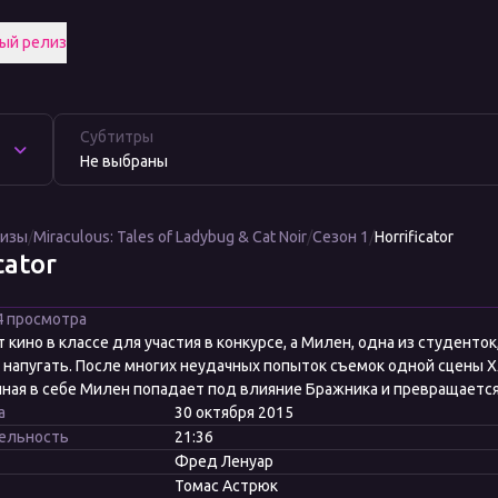
ый релиз
Субтитры
Не выбраны
лизы
/
Miraculous: Tales of Ladybug & Cat Noir
/
Сезон 1
/
Horrificator
cator
4 просмотра
 кино в классе для участия в конкурсе, а Милен, одна из студенток
о напугать. После многих неудачных попыток съемок одной сцены Х
ная в себе Милен попадает под влияние Бражника и превращается
а
30 октября 2015
ельность
21:36
Фред Ленуар
Томас Астрюк