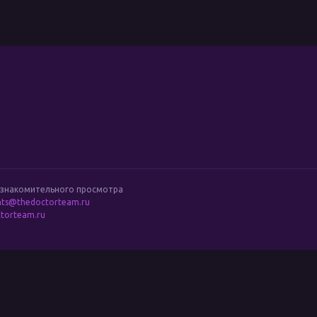
м
ознакомительного просмотра
hts@thedoctorteam.ru
torteam.ru