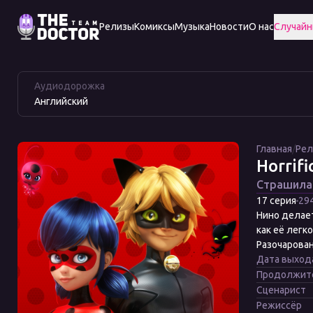
Релизы
Комиксы
Музыка
Новости
О нас
Случайн
Horrificator
Смотреть
Horrificator
Аудиодорожка
Английский
Главная
/
Ре
Horrifi
Страшила
17 серия
29
Нино делает
как её легк
Разочарован
Дата выход
Продолжит
Сценарист
Режиссёр