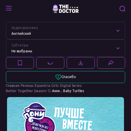
Aww...
Смотреть
Baby
Aww...
Аудиодорожка
Turtles
Baby
Английский
Turtles
Субтитры
Не выбраны
Спасибо
Главная
/
Релизы
/
Equestria Girls: Digital Series
/
Better Together (season 1)
/
Aww... Baby Turtles