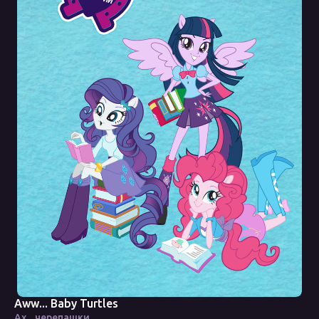
Aww... Baby Turtles
Ах... черепашки