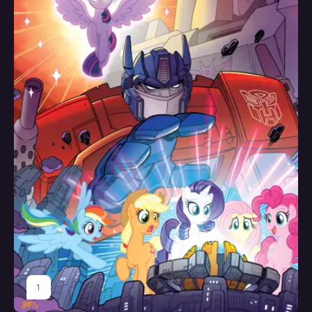
Редактор
Меган Браун
1