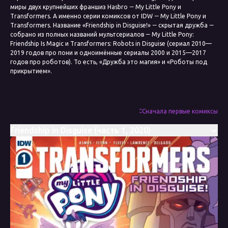
миры двух крупнейших франшиз Hasbro ― My Little Pony и
Transformers. А именно серии комиксов от IDW ― My Little Pony и
Transformers. Название «Friendship in Disguise!» ― скрытая дружба ―
собрано из полных названий мультсериалов ― My Little Pony:
Friendship Is Magic и Transformers: Robots in Disguise (сериал 2010—
2019 годов про пони и одноимённые сериалы 2000 и 2015—2017
годов про роботов). То есть, «Дружба это магия» и «Роботы под
прикрытием».
My Little Pony/Transformers: The Magic of Cybertron
, он же
Friendship in Disguise II
— комикс с кроссовером MLP-пони
поколения My Little Pony: Friendship is Magic и Трансформеров.
Сначала первые комиксы
Четырёх серийная мини-серия продолжает четырёх серийный
комикс My Little Pony/Transformers. Первый номер вышел в апреле
Friendship in Disguise (часть 1, 2020)
2021 года, четвёртый номер вышел в июле 2021 года.
Дата выхода
2020
Сценарист
Джеймс Асмус, Ян Флинн, Сэм Мэггс, Тони Флекс
Художник
Тони Фликс, Джек Лоуренс, Сара Питре-Дюроше, Кейси У. Коллер,
Присцилла Трамонтано
Колорист
Тони Фликс, Лорен Перри, Луис Антонио Дельгадо, Жоана Лафуэнте