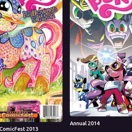
Оригинал
Перевод
3
Annual 2014
ComicFest 2013