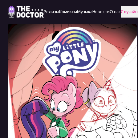
Релизы
Комиксы
Музыка
Новости
О нас
Случайн
Specials