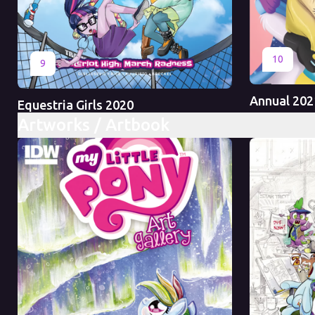
Оригинал
10
Оригинал
Перевод
9
Annual 202
Equestria Girls 2020
Artworks / Artbook