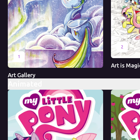
Оригинал
2
Оригинал
1
Art is Magic
Art Gallery
Animated