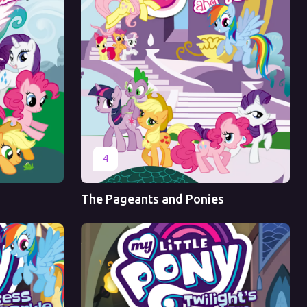
Оригинал
4
The Pageants and Ponies