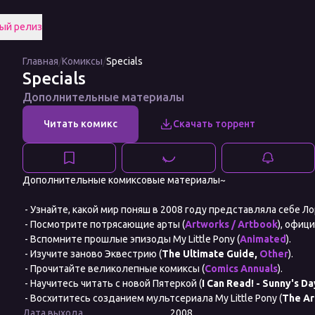
ый релиз
Главная
/
Комиксы
/
Specials
Specials
Дополнительные материалы
Дополнительные комиксовые материалы~
- Узнайте, какой мир поняш в 2008 году представляла себе Ло
- Посмотрите потрясающие арты (
Artworks / Artbook
), офиц
- Вспомните прошлые эпизоды My Little Pony (
Animated
).
- Изучите заново Эквестрию (
The Ultimate Guide,
Other
).
- Прочитайте великолепные комиксы (
Comics Annuals
).
- Научитесь читать с новой Пятеркой (
I Can Read! - Sunny's Da
- Восхититесь созданием мультсериала My Little Pony (
The Ar
Дата выхода
2008