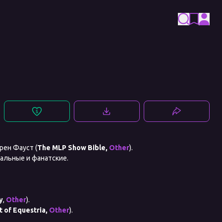
рен Фауст (
The MLP Show Bible,
Other
).
иальные и фанатские.
y
,
Other
).
t of Equestria,
Other
).