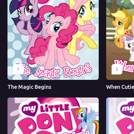
Оригинал
Оригинал
1
2
The Magic Begins
When Cutie