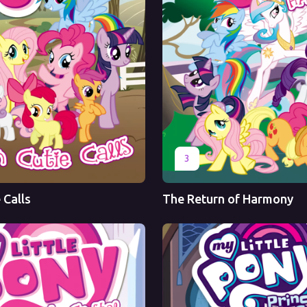
Оригинал
3
 Calls
The Return of Harmony