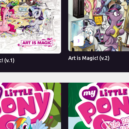
Оригинал
3
Art is Magic! (v.2)
! (v.1)