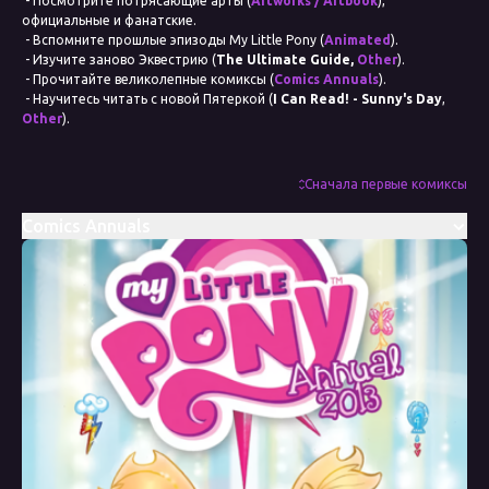
- Посмотрите потрясающие арты (
Artworks / Artbook
),
официальные и фанатские.
- Вспомните прошлые эпизоды My Little Pony (
Animated
).
- Изучите заново Эквестрию (
The Ultimate Guide,
Other
).
- Прочитайте великолепные комиксы (
Comics Annuals
).
- Научитесь читать с новой Пятеркой (
I Can Read! - Sunny's Day
,
Other
).
- Восхититесь созданием мультсериала My Little Pony (
The Art of
Equestria,
Other
).
Дата выхода
Сначала первые комиксы
2008
Comics Annuals