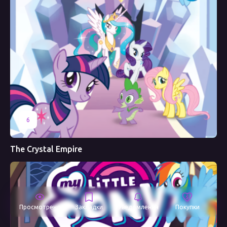
6
The Crystal Empire
Просмотрено
Закладки
Уведомления
Покупки