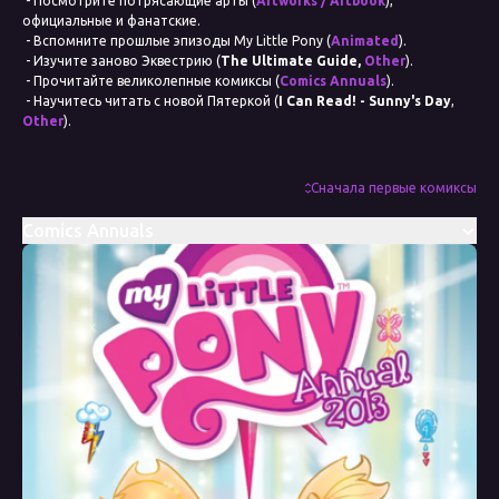
- Посмотрите потрясающие арты (
Artworks / Artbook
),
официальные и фанатские.
- Вспомните прошлые эпизоды My Little Pony (
Animated
).
- Изучите заново Эквестрию (
The Ultimate Guide,
Other
).
- Прочитайте великолепные комиксы (
Comics Annuals
).
- Научитесь читать с новой Пятеркой (
I Can Read! - Sunny's Day
,
Other
).
- Восхититесь созданием мультсериала My Little Pony (
The Art of
Equestria,
Other
).
Дата выхода
Сначала первые комиксы
2008
Comics Annuals