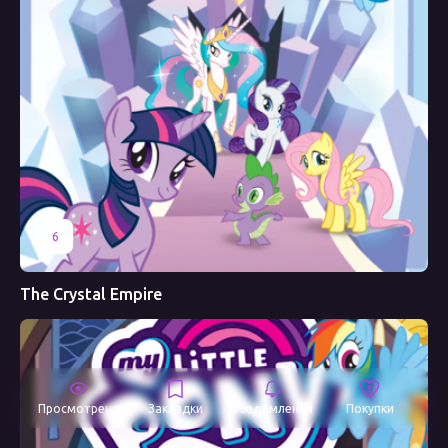
6
The Crystal Empire
Просмотрено
Закладки
Уведомления
Покупки