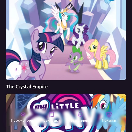
6
The Crystal Empire
Просмотрено
Закладки
Уведомления
Покупки