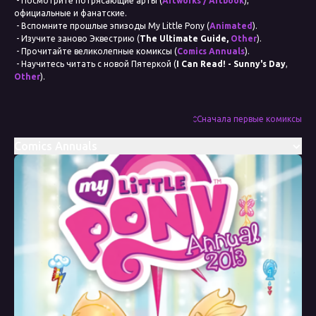
- Посмотрите потрясающие арты (
Artworks / Artbook
),
официальные и фанатские.
- Вспомните прошлые эпизоды My Little Pony (
Animated
).
- Изучите заново Эквестрию (
The Ultimate Guide,
Other
).
- Прочитайте великолепные комиксы (
Comics Annuals
).
- Научитесь читать с новой Пятеркой (
I Can Read! - Sunny's Day
,
Other
).
- Восхититесь созданием мультсериала My Little Pony (
The Art of
Equestria,
Other
).
Дата выхода
Сначала первые комиксы
2008
Comics Annuals