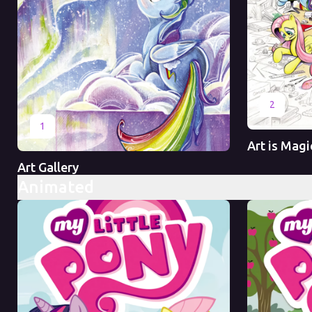
Оригинал
2
Оригинал
1
Art is Magic
Art Gallery
Animated