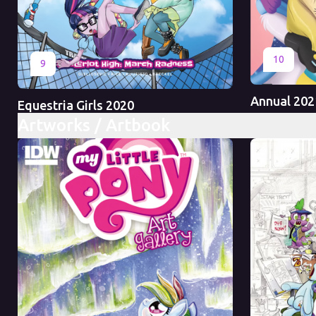
Оригинал
10
Оригинал
Перевод
9
Annual 202
Equestria Girls 2020
Artworks / Artbook