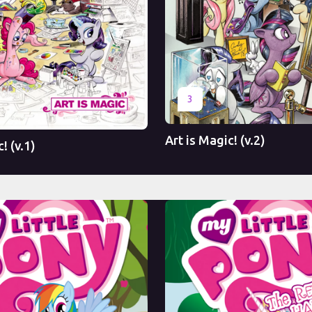
Оригинал
3
Art is Magic! (v.2)
! (v.1)