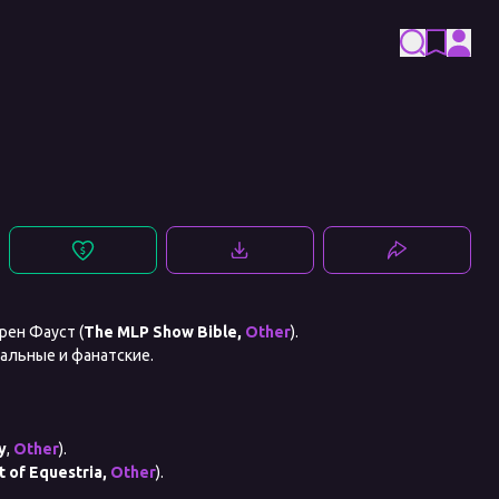
рен Фауст (
The MLP Show Bible,
Other
).
иальные и фанатские.
y
,
Other
).
t of Equestria,
Other
).