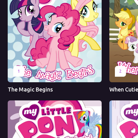
Оригинал
Оригинал
1
2
The Magic Begins
When Cutie