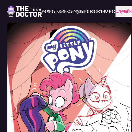
Релизы
Комиксы
Музыка
Новости
О нас
Случайн
Specials