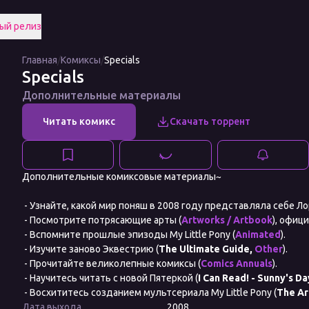
ый релиз
Главная
/
Комиксы
/
Specials
Specials
Дополнительные материалы
Дополнительные комиксовые материалы~
- Узнайте, какой мир поняш в 2008 году представляла себе Ло
- Посмотрите потрясающие арты (
Artworks / Artbook
), офиц
- Вспомните прошлые эпизоды My Little Pony (
Animated
).
- Изучите заново Эквестрию (
The Ultimate Guide,
Other
).
- Прочитайте великолепные комиксы (
Comics Annuals
).
- Научитесь читать с новой Пятеркой (
I Can Read! - Sunny's Da
- Восхититесь созданием мультсериала My Little Pony (
The Ar
Дата выхода
2008