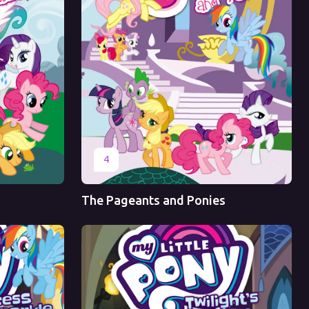
Оригинал
4
The Pageants and Ponies