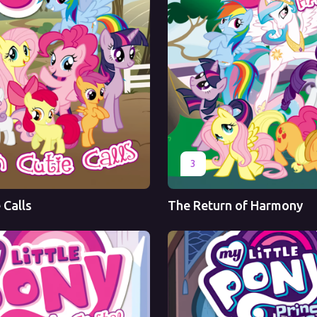
Оригинал
3
 Calls
The Return of Harmony