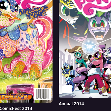
Оригинал
Перевод
3
Annual 2014
ComicFest 2013