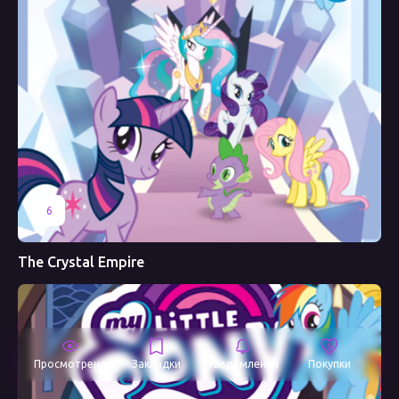
6
The Crystal Empire
Просмотрено
Закладки
Уведомления
Покупки