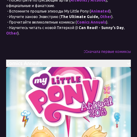
- Посмотрите потрясающие арты (
Artworks / Artbook
),
официальные и фанатские.
- Вспомните прошлые эпизоды My Little Pony (
Animated
).
- Изучите заново Эквестрию (
The Ultimate Guide,
Other
).
- Прочитайте великолепные комиксы (
Comics Annuals
).
- Научитесь читать с новой Пятеркой (
I Can Read! - Sunny's Day
,
Other
).
- Восхититесь созданием мультсериала My Little Pony (
The Art of
Equestria,
Other
).
Дата выхода
Сначала первые комиксы
2008
Comics Annuals