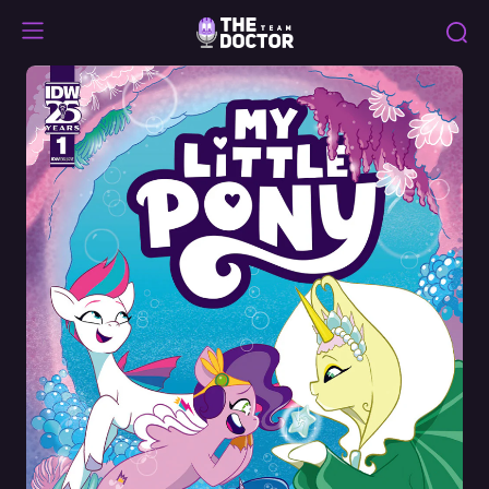
Set
Your
Sail