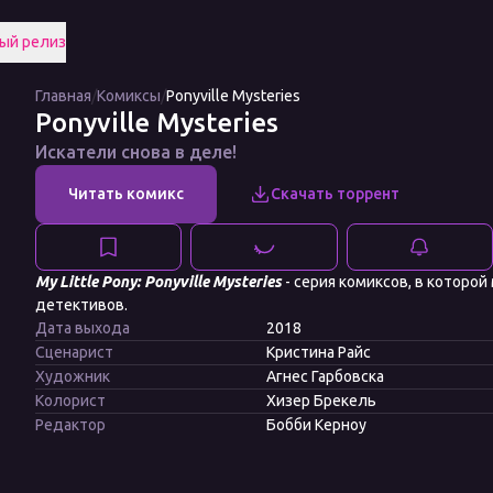
ый релиз
Главная
/
Комиксы
/
Ponyville Mysteries
Ponyville Mysteries
Искатели снова в деле!
My Little Pony: Ponyville Mysteries
- серия комиксов, в которо
детективов.
Дата выхода
2018
Сценарист
Кристина Райс
Художник
Агнес Гарбовска
Колорист
Хизер Брекель
Редактор
Бобби Керноу