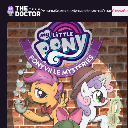
Релизы
Комиксы
Музыка
Новости
О нас
Случайн
Ponyville
Mysteries