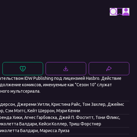
тельством IDW Publishing под лицензией Hasbro. Действие
одолжение комиксов, именуемые как "Сезон 10" служат
ного мультсериала.
Андерсон, Джереми Уитли, Кристина Райс, Том Захлер, Джеймс
р, Сэм Мэггс, Кейт Шеррон, Мэри Кенни
енда Хики, Агнес Гарбовска, Джей П. Фосгитт, Тони Фликс,
Николетта Балдари, Кейси Коллер, Триш Форстнер
Николетта Балдари, Марисса Луиза