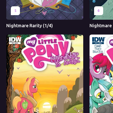
Оригинал
Перевод
Оригинал
5
6
Nightmare Rarity (1/4)
Nightmare R