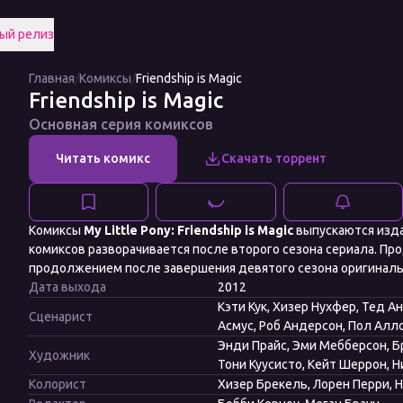
ый релиз
Главная
/
Комиксы
/
Friendship is Magic
Friendship is Magic
Основная серия комиксов
Комиксы
My Little Pony: Friendship is Magic
выпускаются изда
комиксов разворачивается после второго сезона сериала. Пр
продолжением после завершения девятого сезона оригиналь
Дата выхода
2012
Кэти Кук, Хизер Нухфер, Тед 
Сценарист
Асмус, Роб Андерсон, Пол Алло
Энди Прайс, Эми Мебберсон, Бр
Художник
Тони Куусисто, Кейт Шеррон, 
Колорист
Хизер Брекель, Лорен Перри, 