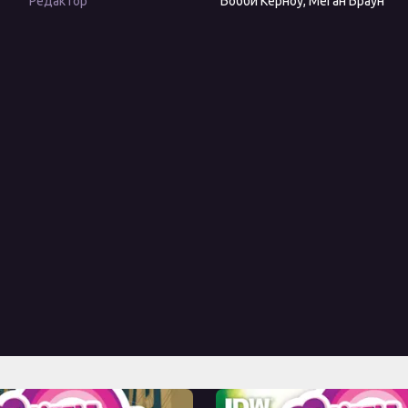
Редактор
Бобби Керноу, Меган Браун