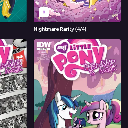
Оригинал
Перевод
8
Nightmare Rarity (4/4)