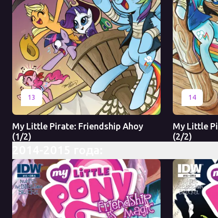
Оригинал
Перевод
Оригинал
13
14
My Little Pirate: Friendship Ahoy
My Little P
(1/2)
(2/2)
2014-2015 года: