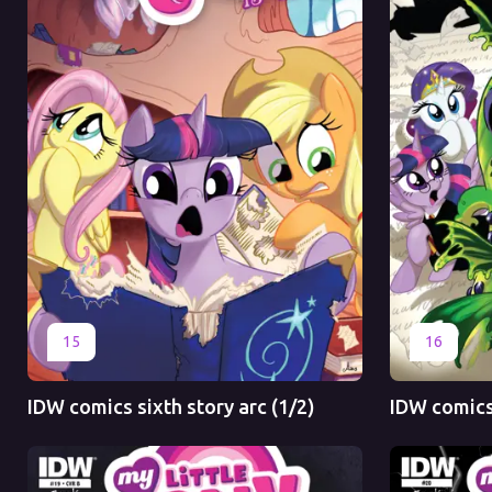
Оригинал
Перевод
Оригинал
15
16
IDW comics sixth story arc (1/2)
IDW comics 