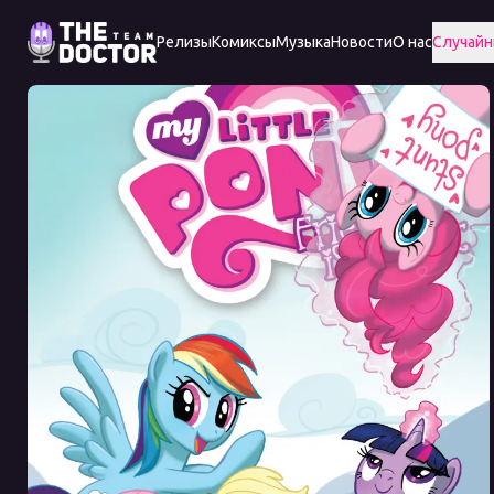
Релизы
Комиксы
Музыка
Новости
О нас
Случайн
Friendship
is
Magic