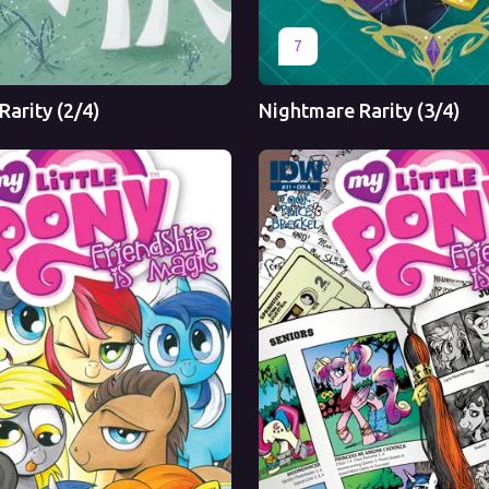
Перевод
Оригинал
Перевод
7
arity (2/4)
Nightmare Rarity (3/4)