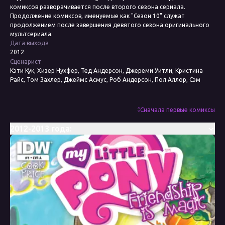
комиксов разворачивается после второго сезона сериала.
Продолжение комиксов, именуемые как "Сезон 10" служат
продолжением после завершения девятого сезона оригинального
мультсериала.
Дата выхода
2012
Сценарист
Кэти Кук, Хизер Нухфер, Тед Андерсон, Джереми Уитли, Кристина
Райс, Том Захлер, Джеймс Асмус, Роб Андерсон, Пол Аллор, Сэм
Мэггс, Кейт Шеррон, Мэри Кенни
Художник
Энди Прайс, Эми Мебберсон, Бренда Хики, Агнес Гарбовска, Джей П.
Сначала первые комиксы
Фосгитт, Тони Фликс, Тони Куусисто, Кейт Шеррон, Николетта
Балдари, Кейси Коллер, Триш Форстнер
2012-2013 года:
Колорист
Хизер Брекель, Лорен Перри, Николетта Балдари, Марисса Луиза
Редактор
Бобби Керноу, Меган Браун