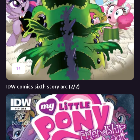
16
IDW comics sixth story arc (2/2)