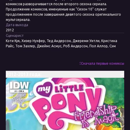
комиксов разворачивается после второго сезона сериала.
Продолжение комиксов, именуемые как "Сезон 10" служат
продолжением после завершения девятого сезона оригинального
мультсериала.
Дата выхода
2012
Сценарист
Кэти Кук, Хизер Нухфер, Тед Андерсон, Джереми Уитли, Кристина
Райс, Том Захлер, Джеймс Асмус, Роб Андерсон, Пол Аллор, Сэм
Мэггс, Кейт Шеррон, Мэри Кенни
Художник
Энди Прайс, Эми Мебберсон, Бренда Хики, Агнес Гарбовска, Джей П.
Сначала первые комиксы
Фосгитт, Тони Фликс, Тони Куусисто, Кейт Шеррон, Николетта
Балдари, Кейси Коллер, Триш Форстнер
2012-2013 года:
Колорист
Хизер Брекель, Лорен Перри, Николетта Балдари, Марисса Луиза
Редактор
Бобби Керноу, Меган Браун