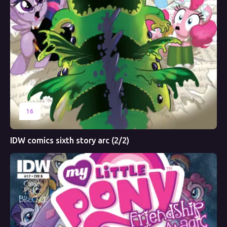
16
IDW comics sixth story arc (2/2)