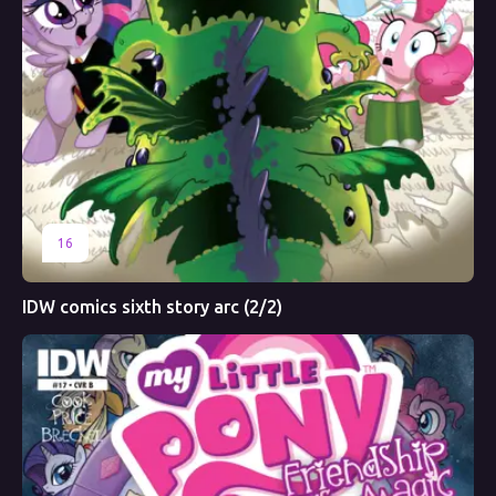
16
IDW comics sixth story arc (2/2)