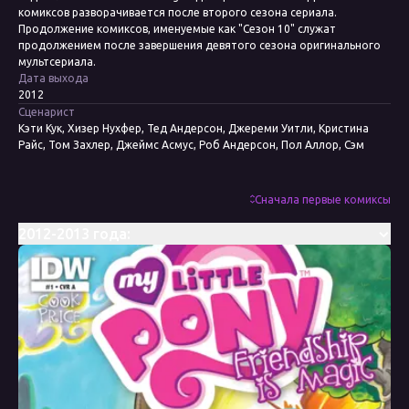
комиксов разворачивается после второго сезона сериала.
Продолжение комиксов, именуемые как "Сезон 10" служат
продолжением после завершения девятого сезона оригинального
мультсериала.
Дата выхода
2012
Сценарист
Кэти Кук, Хизер Нухфер, Тед Андерсон, Джереми Уитли, Кристина
Райс, Том Захлер, Джеймс Асмус, Роб Андерсон, Пол Аллор, Сэм
Мэггс, Кейт Шеррон, Мэри Кенни
Художник
Энди Прайс, Эми Мебберсон, Бренда Хики, Агнес Гарбовска, Джей П.
Сначала первые комиксы
Фосгитт, Тони Фликс, Тони Куусисто, Кейт Шеррон, Николетта
Балдари, Кейси Коллер, Триш Форстнер
2012-2013 года:
Колорист
Хизер Брекель, Лорен Перри, Николетта Балдари, Марисса Луиза
Редактор
Бобби Керноу, Меган Браун