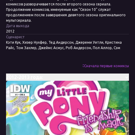
комиксов разворачивается после второго сезона сериала.
Продолжение комиксов, именуемые как "Сезон 10" служат
продолжением после завершения девятого сезона оригинального
мультсериала.
Дата выхода
2012
Сценарист
Кэти Кук, Хизер Нухфер, Тед Андерсон, Джереми Уитли, Кристина
Райс, Том Захлер, Джеймс Асмус, Роб Андерсон, Пол Аллор, Сэм
Мэггс, Кейт Шеррон, Мэри Кенни
Художник
Энди Прайс, Эми Мебберсон, Бренда Хики, Агнес Гарбовска, Джей П.
Сначала первые комиксы
Фосгитт, Тони Фликс, Тони Куусисто, Кейт Шеррон, Николетта
Балдари, Кейси Коллер, Триш Форстнер
2012-2013 года:
Колорист
Хизер Брекель, Лорен Перри, Николетта Балдари, Марисса Луиза
Редактор
Бобби Керноу, Меган Браун