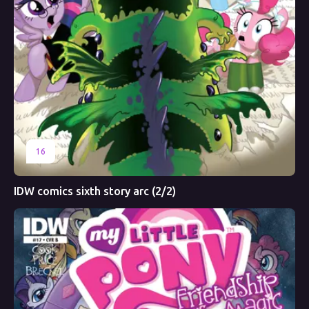
16
IDW comics sixth story arc (2/2)