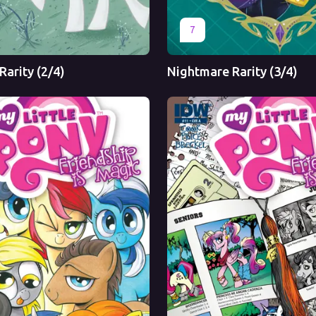
Перевод
Оригинал
Перевод
7
arity (2/4)
Nightmare Rarity (3/4)