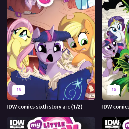
Оригинал
Перевод
Оригинал
15
16
IDW comics sixth story arc (1/2)
IDW comics 