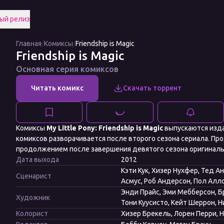
ый релиз
Главная
/
Комиксы
/
Friendship is Magic
Friendship is Magic
Основная серия комиксов
Комиксы
My Little Pony: Friendship is Magic
выпускаются изда
комиксов разворачивается после второго сезона сериала. Пр
продолжением после завершения девятого сезона оригиналь
Дата выхода
2012
Кэти Кук, Хизер Нухфер, Тед 
Сценарист
Асмус, Роб Андерсон, Пол Алло
Энди Прайс, Эми Мебберсон, Бр
Художник
Тони Куусисто, Кейт Шеррон, 
Колорист
Хизер Брекель, Лорен Перри, 