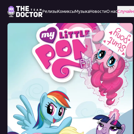
Релизы
Комиксы
Музыка
Новости
О нас
Случайн
Friendship
is
Magic