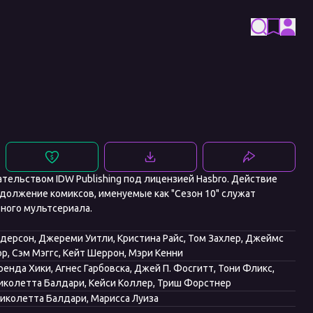
тельством IDW Publishing под лицензией Hasbro. Действие
одолжение комиксов, именуемые как "Сезон 10" служат
ного мультсериала.
Андерсон, Джереми Уитли, Кристина Райс, Том Захлер, Джеймс
р, Сэм Мэггс, Кейт Шеррон, Мэри Кенни
енда Хики, Агнес Гарбовска, Джей П. Фосгитт, Тони Фликс,
Николетта Балдари, Кейси Коллер, Триш Форстнер
Николетта Балдари, Марисса Луиза