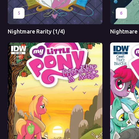
Оригинал
Перевод
Оригинал
5
6
Nightmare Rarity (1/4)
Nightmare R