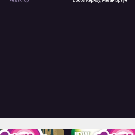
Редактор
Бобби Керноу, Меган Браун