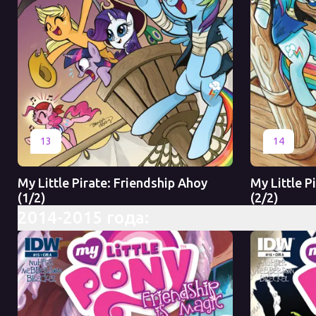
Оригинал
Перевод
Оригинал
13
14
My Little Pirate: Friendship Ahoy
My Little P
(1/2)
(2/2)
2014-2015 года: