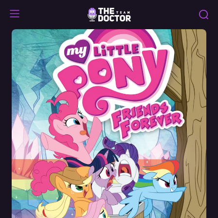
Friends
Forever
(&
AiF)