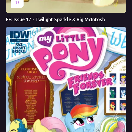
17
FF: Issue 17 - Twilight Sparkle & Big McIntosh