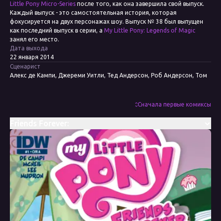
Little Pony Micro-Series
после того, как она завершила свой выпуск.
Каждый выпуск - это самостоятельная история, которая
фокусируется на двух персонажах шоу. Выпуск № 38 был выпущен
как последний выпуск в серии, а
My Little Pony: Legends of Magic
занял его место.
Дата выхода
22 января 2014
Сценарист
Алекс де Кампи, Джереми Уитли, Тед Андерсон, Роб Андерсон, Том
Залер, Кэти Кук, Кристина Райс, Барбара Рэндалл Кесел, Бобби
Керноу, Джорджия Болл, Тони Флис, Энди Прайс
Художник
Сначала первые комиксы
Карла Спид Макнил, Тони Флис, Агнес Гарбовска, Эми Мебберсон,
Энди Прайс, Джей Фосгитт, Бренда Хики, Дженн Блейк, Сара Ричард
Friends Forever:
Колорист
Дженн Мэнли Ли, Билл Мадрон, Тони Флис, Лорен Перри, Агнес
Гарбовска, Хизер Брекель, Сара Ричард
Редактор
Бобби Керноу