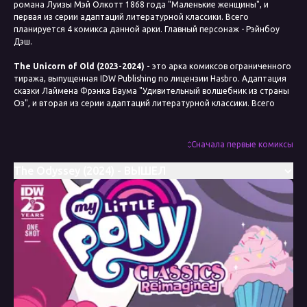
романа Луизы Мэй Олкотт 1868 года "Маленькие женщины", и
первая из серии адаптаций литературной классики. Всего
планируется 4 комикса данной арки. Главный персонаж - Рэйнбоу
Дэш.
The Unicorn of Old (2023-2024) -
это арка комиксов ограниченного
тиража, выпущенная IDW Publishing по лицензии Hasbro. Адаптация
сказки Лаймена Фрэнка Баума "Удивительный волшебник из страны
Оз", и вторая из серии адаптаций литературной классики. Всего
планируется 4 комикса данной арки. Главный персонаж - Эпплджек.
Romeo & Juliet (2024, один выпуск)
- это комикс ограниченного
Сначала первые комиксы
тиража, выпущенный IDW Publishing по лицензии Hasbro. Адаптация
трагедии Уильяма Шекспира 1597 года "Ромео и Джульетта", и
The Odyssey (2024) - ВЫШЕЛ
третья из серии адаптаций литературной классики. Главный
персонаж - Пинки Пай.
The Odyssey (2024, один выпуск)
- это комикс ограниченного
тиража, выпущенный IDW Publishing по лицензии Hasbro. Адаптация
Одиссеи, древнегреческой эпической поэмы, приписываемой
Гомеру, и четвёртая в серии адаптаций литературной классики.
Главный персонаж - Пинки Пай.
Дата выхода
9 ноября 2022
Сценарист
Меган Браун, Джереми Уитли