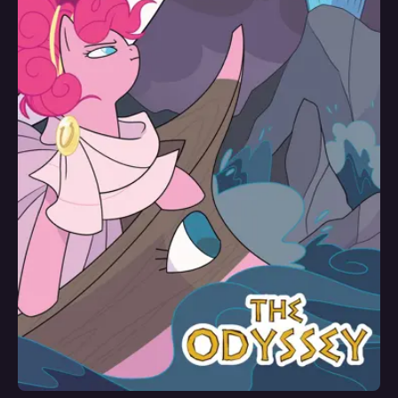
Художник
Дженна Аюб, Мэтт Фрезе, Брианна Гарсия, Натали Хейнс, Джаста
Сута, Робин Истер
Колорист
Хизер Брекель, Натали Фурдрен, Натали Хейнс, Джаста Сута, Робин
Истер
Редактор
Райли Фармер, Бикси Матье