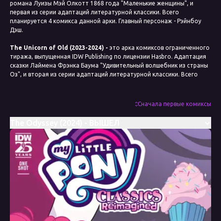
романа Луизы Мэй Олкотт 1868 года "Маленькие женщины", и
первая из серии адаптаций литературной классики. Всего
планируется 4 комикса данной арки. Главный персонаж - Рэйнбоу
Дэш.
The Unicorn of Old (2023-2024) -
это арка комиксов ограниченного
тиража, выпущенная IDW Publishing по лицензии Hasbro. Адаптация
сказки Лаймена Фрэнка Баума "Удивительный волшебник из страны
Оз", и вторая из серии адаптаций литературной классики. Всего
планируется 4 комикса данной арки. Главный персонаж - Эпплджек.
Romeo & Juliet (2024, один выпуск)
- это комикс ограниченного
Сначала первые комиксы
тиража, выпущенный IDW Publishing по лицензии Hasbro. Адаптация
трагедии Уильяма Шекспира 1597 года "Ромео и Джульетта", и
The Odyssey (2024) - ВЫШЕЛ
третья из серии адаптаций литературной классики. Главный
персонаж - Пинки Пай.
The Odyssey (2024, один выпуск)
- это комикс ограниченного
тиража, выпущенный IDW Publishing по лицензии Hasbro. Адаптация
Одиссеи, древнегреческой эпической поэмы, приписываемой
Гомеру, и четвёртая в серии адаптаций литературной классики.
Главный персонаж - Пинки Пай.
Дата выхода
9 ноября 2022
Сценарист
Меган Браун, Джереми Уитли