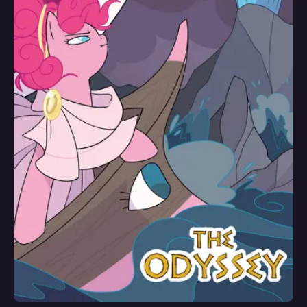
Художник
Дженна Аюб, Мэтт Фрезе, Брианна Гарсия, Натали Хейнс, Джаста
Сута, Робин Истер
Колорист
Хизер Брекель, Натали Фурдрен, Натали Хейнс, Джаста Сута, Робин
Истер
Редактор
Райли Фармер, Бикси Матье