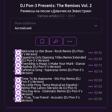
DJ Pon-3 Presents: The Remixes Vol. 2
Ремиксы на песни «Девочек из Эквестрии»
Various artists
2023 – 2024
Язык альбома
Английский
Welcome to the Show - Rock Remix (DJ Pon-
1
03:53
3's Version)
Equestria Girls Opening Titles Remix Extended
2
02:30
(DJ Pon-3's Version)
Friendship is Magic x Make Your Mark - Dance
3
02:13
Mashup (DJ Pon-3's Version)
Cafeteria Song - hyperpop remix (DJ Pon-3's
4
02:14
Version)
Time To Be Awesome - 00s Pop Remix (DJ
5
02:26
Pon-3's Version)
My Little Pony Tema Musical en Español -
6
01:52
Remix Pop Latino (Versión de DJ Pon-3)
This Day Aria - Cinematic Remix (DJ Pon-3's
7
02:08
Version)
A True, True Friend - Acoustic (DJ Pon-3's
8
03:30
Version)